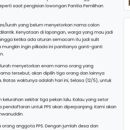
eperti saat pengisian lowongan Panitia Pemilihan
ades/lurah yang belum menyetorkan nama calon
 dilantik. Kenyataan di lapangan, warga yang mau jadi
hingga ketika ada aturan semacam itu jadi sulit
ungkin ingin pilkada ini panitianya ganti-ganti
n.
an lurah menyetorkan enam nama orang yang
ma tersebut, akan dipilih tiga orang dan lainnya
Batas waktunya adalah hari ini, Selasa (12/5), untuk
kelurahan sekitar tiga pekan lalu. Kalau yang setor
 pendaftaran untuk PPS akan diperpanjang. Kami akan
Ikhwanuddin.
iga orang anggota PPS. Dengan jumlah desa dan