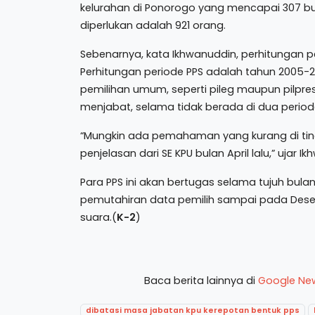
kelurahan di Ponorogo yang mencapai 307 bu
diperlukan adalah 921 orang.
Sebenarnya, kata Ikhwanuddin, perhitungan p
Perhitungan periode PPS adalah tahun 2005
pemilihan umum, seperti pileg maupun pilpre
menjabat, selama tidak berada di dua period
“Mungkin ada pemahaman yang kurang di tin
penjelasan dari SE KPU bulan April lalu,” ujar I
Para PPS ini akan bertugas selama tujuh bula
pemutahiran data pemilih sampai pada Des
suara.(
K-2
)
Baca berita lainnya di
Google Ne
dibatasi masa jabatan kpu kerepotan bentuk pps