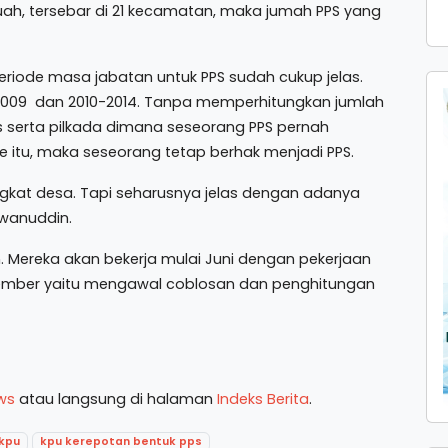
ah, tersebar di 21 kecamatan, maka jumah PPS yang
eriode masa jabatan untuk PPS sudah cukup jelas.
-2009 dan 2010-2014. Tanpa memperhitungkan jumlah
s serta pilkada dimana seseorang PPS pernah
e itu, maka seseorang tetap berhak menjadi PPS.
gkat desa. Tapi seharusnya jelas dengan adanya
khwanuddin.
n. Mereka akan bekerja mulai Juni dengan pekerjaan
ember yaitu mengawal coblosan dan penghitungan
ws
atau langsung di halaman
Indeks Berita
.
kpu
kpu kerepotan bentuk pps