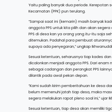
Yaitu paling banyak dua periode. Kerepotan s
Kecamatan (PPK) pun terulang.
“Sampai saat ini (kemarin) masih banyak k
anggota PPS untuk kita pilih dan akan segera
PPS di desa kan ya orang yang itu-itu saja se
ditemukan. Padahal para pembuat aturannya m
supaya ada penyegaran,” ungkap Ikhwanuddi
Sesuai ketentuan, seharusnya tiap kades d
dicalonkan menjadi anggota PPS. Dari enam na
sebagai cadangan dan perangkat PPS lainnya. 
dilantik pada awal pekan depan.
“Kami sudah kirim pemberitahuan ke desa dan 
belum memenuhi jatah tiap desa, maka masa
segera melakukan rapat pleno soal ini,” ujar 
Sesuai ketentuan, tiap desa akan memiliki t