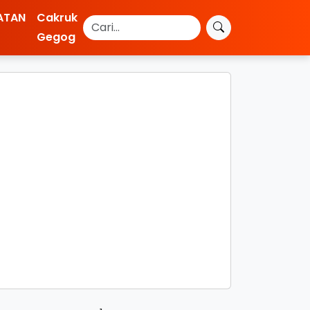
ATAN
Cakruk
Gegog