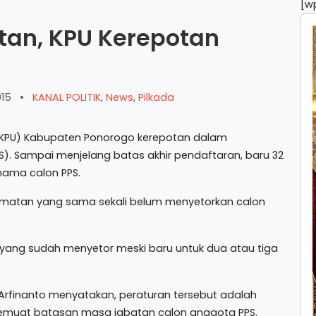
[w
tan, KPU Kerepotan
015
•
KANAL POLITIK
,
News
,
Pilkada
(KPU) Kabupaten Ponorogo kerepotan dalam
. Sampai menjelang batas akhir pendaftaran, baru 32
nama calon PPS.
camatan yang sama sekali belum menyetorkan calon
 yang sudah menyetor meski baru untuk dua atau tiga
rfinanto menyatakan, peraturan tersebut adalah
i memuat batasan masa jabatan calon anggota PPS.