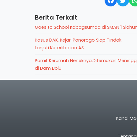
Berita Terkait
Goes to School Kabagsumda di SMAN 1 Slahu
Kasus DAK, Kejari Ponorogo Siap Tindak
Lanjuti Keterlibatan AS
Pamit Kerumah Neneknya,Ditemukan Meningg
di Dam Bolu
Kanal Ma
Tentang