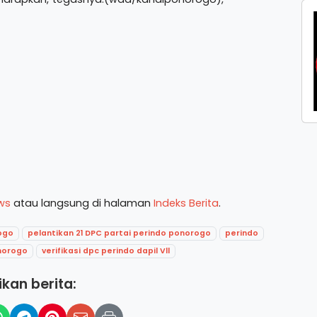
ws
atau langsung di halaman
Indeks Berita
.
ogo
pelantikan 21 DPC partai perindo ponorogo
perindo
onorogo
verifikasi dpc perindo dapil Vll
kan berita: