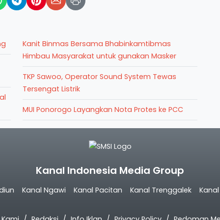
ng
Kanit Binmas Bersama Bhabinkamtibmas
Himbau Masyarakat untuk gunakan Masker
TKP Sawoo, Operator Sound System Tewas
Tersengat Listrik
al
MUI Ponorogo Layangkan Nota Protes ke PCC
Kanal Indonesia Media Group
diun
Kanal Ngawi
Kanal Pacitan
Kanal Trenggalek
Kana
 Kami
Redaksi
Info Iklan
Privacy Policy
Pedoman Med