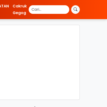
ATAN
Cakruk
Gegog