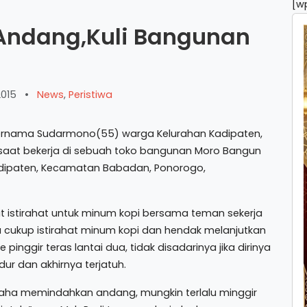
[w
ndang,Kuli Bangunan
2015
•
News
,
Peristiwa
ernama Sudarmono(55) warga Kelurahan Kadipaten,
saat bekerja di sebuah toko bangunan Moro Bangun
adipaten, Kecamatan Babadan, Ponorogo,
t istirahat untuk minum kopi bersama teman sekerja
sa cukup istirahat minum kopi dan hendak melanjutkan
inggir teras lantai dua, tidak disadarinya jika dirinya
ur dan akhirnya terjatuh.
saha memindahkan andang, mungkin terlalu minggir