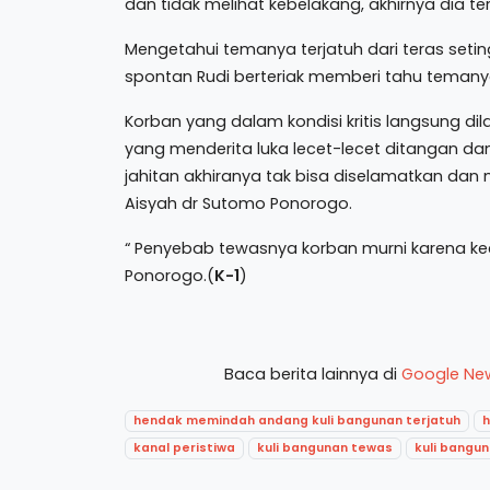
dan tidak melihat kebelakang, akhirnya dia te
Mengetahui temanya terjatuh dari teras seting
spontan Rudi berteriak memberi tahu temanya
Korban yang dalam kondisi kritis langsung di
yang menderita luka lecet-lecet ditangan d
jahitan akhiranya tak bisa diselamatkan da
Aisyah dr Sutomo Ponorogo.
“ Penyebab tewasnya korban murni karena kec
Ponorogo.(
K-1
)
Baca berita lainnya di
Google Ne
hendak memindah andang kuli bangunan terjatuh
h
kanal peristiwa
kuli bangunan tewas
kuli bangu