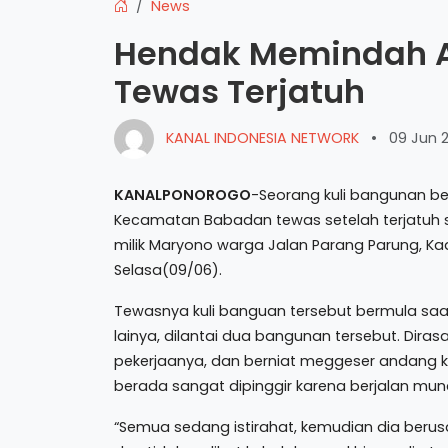
News
Hendak Memindah A
Tewas Terjatuh
KANAL INDONESIA NETWORK
•
09 Jun 
KANALPONOROGO
-Seorang kuli bangunan b
Kecamatan Babadan tewas setelah terjatuh 
milik Maryono warga Jalan Parang Parung, K
Selasa(09/06).
Tewasnya kuli banguan tersebut bermula saa
lainya, dilantai dua bangunan tersebut. Dira
pekerjaanya, dan berniat meggeser andang ke p
berada sangat dipinggir karena berjalan mund
“Semua sedang istirahat, kemudian dia beru