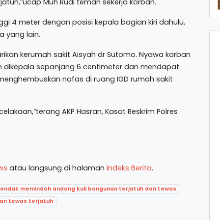
rjatuh,”ucap Muh Rudi teman sekerja korban.
gi 4 meter dengan posisi kepala bagian kiri dahulu,
 yang lain.
larikan kerumah sakit Aisyah dr Sutomo. Nyawa korban
an dikepala sepanjang 6 centimeter dan mendapat
n menghembuskan nafas di ruang IGD rumah sakit
elakaan,”terang AKP Hasran, Kasat Reskrim Polres
ws
atau langsung di halaman
Indeks Berita
.
endak memindah andang kuli bangunan terjatuh dan tewas
nan tewas terjatuh