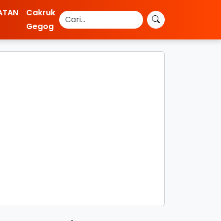
ATAN
Cakruk
Gegog