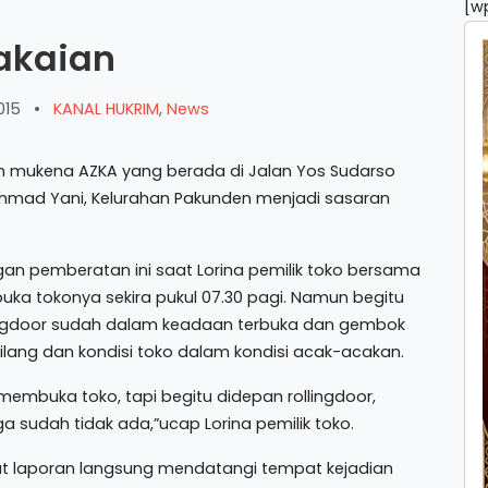
[w
Pakaian
015
•
KANAL HUKRIM
,
News
n mukena AZKA yang berada di Jalan Yos Sudarso
n Ahmad Yani, Kelurahan Pakunden menjadi sasaran
gan pemberatan ini saat Lorina pemilik toko bersama
a tokonya sekira pukul 07.30 pagi. Namun begitu
ingdoor sudah dalam keadaan terbuka dan gembok
lang dan kondisi toko dalam kondisi acak-acakan.
mbuka toko, tapi begitu didepan rollingdoor,
 sudah tidak ada,”ucap Lorina pemilik toko.
at laporan langsung mendatangi tempat kejadian