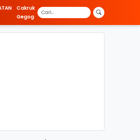
ATAN
Cakruk
Gegog