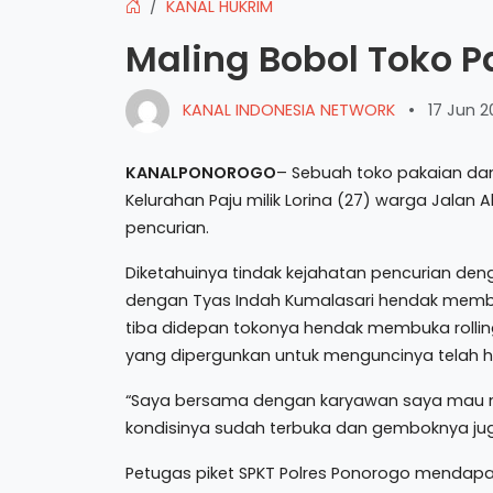
KANAL HUKRIM
Maling Bobol Toko 
KANAL INDONESIA NETWORK
•
17 Jun 2
KANALPONOROGO
– Sebuah toko pakaian da
Kelurahan Paju milik Lorina (27) warga Jala
pencurian.
Diketahuinya tindak kejahatan pencurian den
dengan Tyas Indah Kumalasari hendak membuk
tiba didepan tokonya hendak membuka roll
yang dipergunkan untuk menguncinya telah hi
“Saya bersama dengan karyawan saya mau me
kondisinya sudah terbuka dan gemboknya juga
Petugas piket SPKT Polres Ponorogo mendap