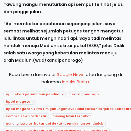
Tawangmangu menuturkan api sempat terlihat jelas
dari pinggir jalan.
“Api membakar pepohonan sepanjang jalan, saya
sempat melihat sejumlah petugas tengah mengatur
lalu lintas untuk menghindari api. Saya tadi melintas
hendak menuju Madiun sekitar pukul 19.00,” jelas Didik
salah satu warga yang kebetulan melintas menuju
arah Madiun.(wad/kanalponorogo)
Baca berita lainnya di
Google News
atau langsung di
halaman
Indeks Berita
.
api dekati perumahan penduduk
berita ponorogo
bpbd magetan
bpbd magetan kirim tim gabungan evakuasi korban terjebak kebakara
cemoro sewu terbakar
gunung lawu terbakar
gunung lawu terbakar api dekati pemukiman penduduk
gunung lawu terbakar lagi
hutan gunung lawu terbakar