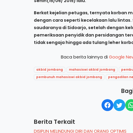
Senin(15/06/ 2015) lalu.
Berkat kejelian petugas, ternyata korban 
dengan cara seperti kecelakaan lalu lintas
saudaranya di Sidoarjo, setelah dengan k
pemeriksaan penyidik dan persidangan t
tidak sengaja hingga ada tulang leher kor
Baca berita lainnya di
Google Ne
akbid jombang
mahasiswi akbid jombang
pembun
pembunuh mahasiswi akbid jombang
pengadilan n
Bagi
Berita Terkait
DISIPLIN MELINDUNGI DIRI DAN ORANG OPTIMIS