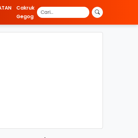
ATAN
Cakruk
Gegog