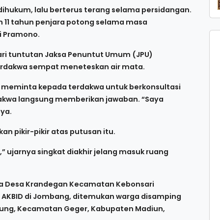
ihukum, lalu berterus terang selama persidangan.
 11 tahun penjara potong selama masa
i Pramono.
dari tuntutan Jaksa Penuntut Umum (JPU)
erdakwa sempat meneteskan air mata.
im meminta kepada terdakwa untuk berkonsultasi
akwa langsung memberikan jawaban. “Saya
ya.
 pikir-pikir atas putusan itu.
,” ujarnya singkat diakhir jelang masuk ruang
arga Desa Krandegan Kecamatan Kebonsari
 AKBID di Jombang, ditemukan warga disamping
dung, Kecamatan Geger, Kabupaten Madiun,