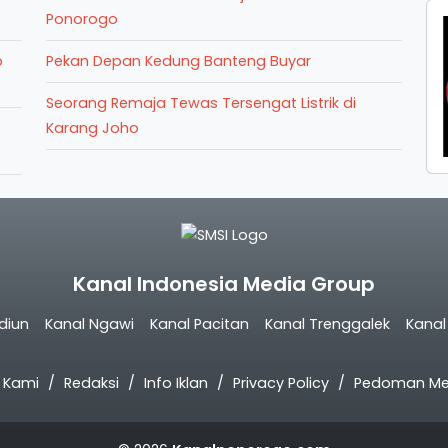
Ponorogo
p
Pekan Depan Kedung Banteng Buyar
Seorang Remaja Tewas Tersengat Listrik di
Karang Joho
Kanal Indonesia Media Group
diun
Kanal Ngawi
Kanal Pacitan
Kanal Trenggalek
Kana
 Kami
Redaksi
Info Iklan
Privacy Policy
Pedoman Med