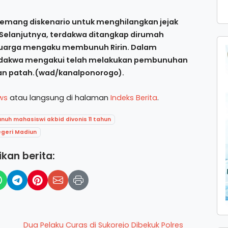
memang diskenario untuk menghilangkan jejak
. Selanjutnya, terdakwa ditangkap dirumah
eluarga mengaku membunuh Ririn. Dalam
erdakwa mengakui telah melakukan pembunuhan
ban patah.(wad/kanalponorogo).
ws
atau langsung di halaman
Indeks Berita
.
uh mahasiswi akbid divonis 11 tahun
egeri Madiun
kan berita:
Dua Pelaku Curas di Sukorejo Dibekuk Polres