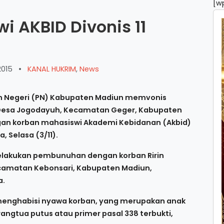
[w
 AKBID Divonis 11
2015
•
KANAL HUKRIM
,
News
 Negeri (PN) Kabupaten Madiun memvonis
 Desa Jogodayuh, Kecamatan Geger, Kabupaten
an korban mahasiswi Akademi Kebidanan (Akbid)
 Selasa (3/11).
melakukan pembunuhan dengan korban Ririn
ecamatan Kebonsari, Kabupaten Madiun,
a.
menghabisi nyawa korban, yang merupakan anak
angtua putus atau primer pasal 338 terbukti,