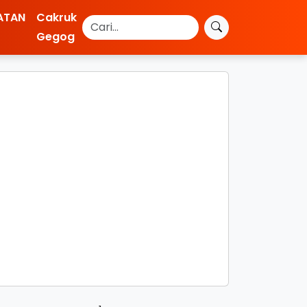
ATAN
Cakruk
Gegog