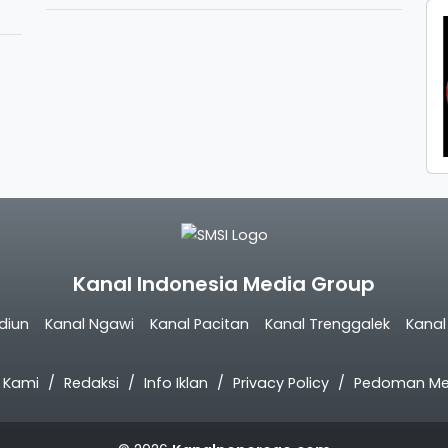
Kanal Indonesia Media Group
diun
Kanal Ngawi
Kanal Pacitan
Kanal Trenggalek
Kana
 Kami
Redaksi
Info Iklan
Privacy Policy
Pedoman Med