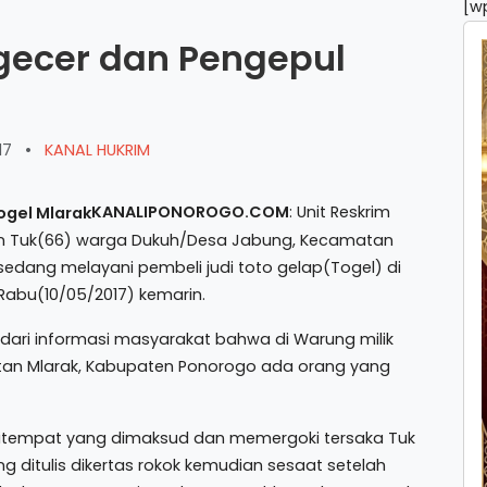
[w
gecer dan Pengepul
17
•
KANAL HUKRIM
KANALIPONOROGO.COM
: Unit Reskrim
an Tuk(66) warga Dukuh/Desa Jabung, Kecamatan
sedang melayani pembeli judi toto gelap(Togel) di
abu(10/05/2017) kemarin.
 dari informasi masyarakat bahwa di Warung milik
tan Mlarak, Kabupaten Ponorogo ada orang yang
 ditempat yang dimaksud dan memergoki tersaka Tuk
ditulis dikertas rokok kemudian sesaat setelah