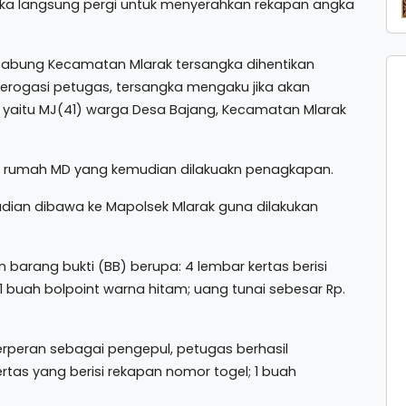
a langsung pergi untuk menyerahkan rekapan angka
 Jabung Kecamatan Mlarak tersangka dihentikan
nterogasi petugas, tersangka mengaku jika akan
n yaitu MJ(41) warga Desa Bajang, Kecamatan Mlarak
 rumah MD yang kemudian dilakuakn penagkapan.
dian dibawa ke Mapolsek Mlarak guna dilakukan
 barang bukti (BB) berupa: 4 lembar kertas berisi
 1 buah bolpoint warna hitam; uang tunai sebesar Rp.
rperan sebagai pengepul, petugas berhasil
rtas yang berisi rekapan nomor togel; 1 buah