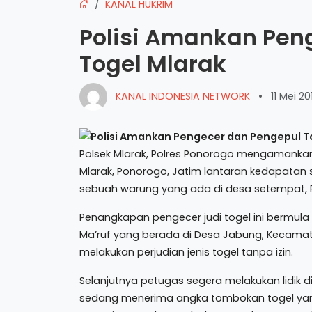
KANAL HUKRIM
Polisi Amankan Pen
Togel Mlarak
KANAL INDONESIA NETWORK
•
11 Mei 20
Polsek Mlarak, Polres Ponorogo mengamank
Mlarak, Ponorogo, Jatim lantaran kedapatan 
sebuah warung yang ada di desa setempat, R
Penangkapan pengecer judi togel ini bermula
Ma’ruf yang berada di Desa Jabung, Kecama
melakukan perjudian jenis togel tanpa izin.
Selanjutnya petugas segera melakukan lidik
sedang menerima angka tombokan togel yang 