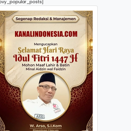
pvy_popular_posts]