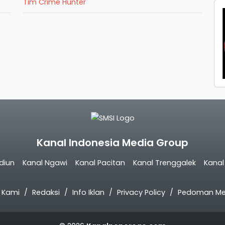
Tim Crime Hunter
Kanal Indonesia Media Group
diun
Kanal Ngawi
Kanal Pacitan
Kanal Trenggalek
Kana
 Kami
Redaksi
Info Iklan
Privacy Policy
Pedoman Med