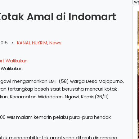
[w
Kotak Amal di Indomart
2015
•
KANAL HUKRIM
,
News
 Walikukun
 Ngawi mengamankan EMT (58) warga Desa Mojopurno,
an tertangkap basah saat berusaha mencuri kotak
ukun, Kecamatan Widodaren, Ngawi, Kamis(26/11)
1.00 WIB malam kemarin pelaku pura-pura hendak
 untuk mengambil kotak amal yang ditaruh disamping