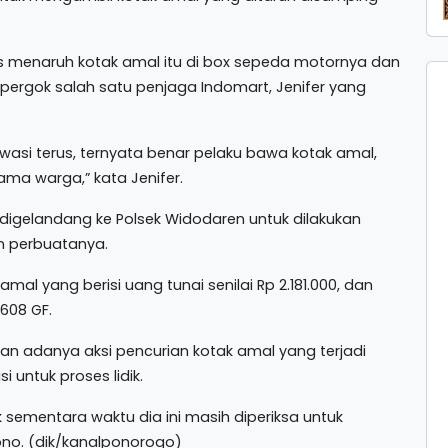
s menaruh kotak amal itu di box sepeda motornya dan
pergok salah satu penjaga Indomart, Jenifer yang
asi terus, ternyata benar pelaku bawa kotak amal,
ama warga,” kata Jenifer.
digelandang ke Polsek Widodaren untuk dilakukan
 perbuatanya.
mal yang berisi uang tunai senilai Rp 2.181.000, dan
608 GF.
n adanya aksi pencurian kotak amal yang terjadi
i untuk proses lidik.
sementara waktu dia ini masih diperiksa untuk
no. (dik/kanalponorogo)