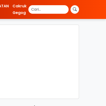
ATAN
Cakruk
Gegog