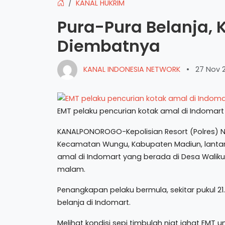
KANAL HUKRIM
Pura-Pura Belanja, 
Diembatnya
KANAL INDONESIA NETWORK
•
27 Nov 
EMT pelaku pencurian kotak amal di Indomart
KANALPONOROGO-Kepolisian Resort (Polres)
Kecamatan Wungu, Kabupaten Madiun, lantar
amal di Indomart yang berada di Desa Walik
malam.
Penangkapan pelaku bermula, sekitar pukul 2
belanja di Indomart.
Melihat kondisi sepi timbulah niat jahat EMT