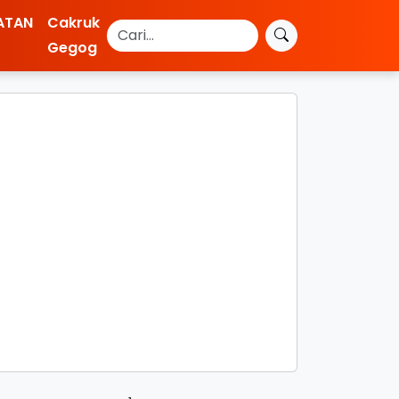
ATAN
Cakruk
Gegog