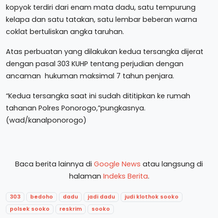
kopyok terdiri dari enam mata dadu, satu tempurung
kelapa dan satu tatakan, satu lembar beberan warna
coklat bertuliskan angka taruhan.
Atas perbuatan yang dilakukan kedua tersangka dijerat
dengan pasal 303 KUHP tentang perjudian dengan
ancaman hukuman maksimal 7 tahun penjara.
“Kedua tersangka saat ini sudah dititipkan ke rumah
tahanan Polres Ponorogo,”pungkasnya.
(wad/kanalponorogo)
Baca berita lainnya di
Google News
atau langsung di
halaman
Indeks Berita
.
303
bedoho
dadu
jadi dadu
judi klothok sooko
polsek sooko
reskrim
sooko