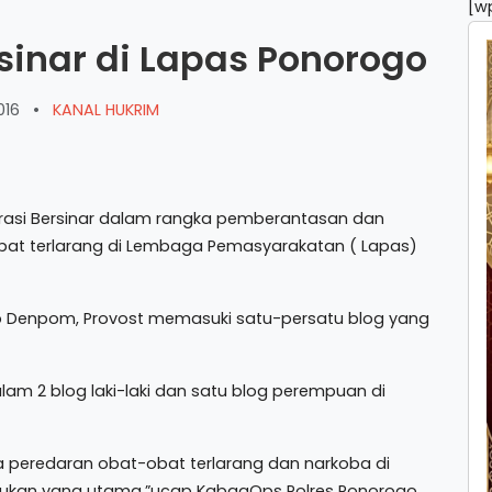
[w
rsinar di Lapas Ponorogo
016
•
KANAL HUKRIM
asi Bersinar dalam rangka pemberantasan dan
at terlarang di Lembaga Pemasyarakatan ( Lapas)
ub Denpom, Provost memasuki satu-persatu blog yang
lam 2 blog laki-laki dan satu blog perempuan di
ya peredaran obat-obat terlarang dan narkoba di
, bukan yang utama,”ucap KabagOps Polres Ponorogo,