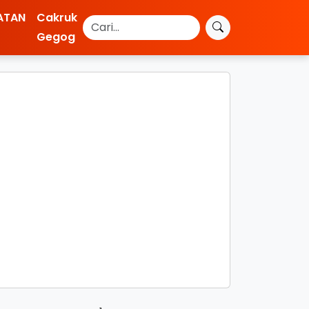
ATAN
Cakruk
Gegog