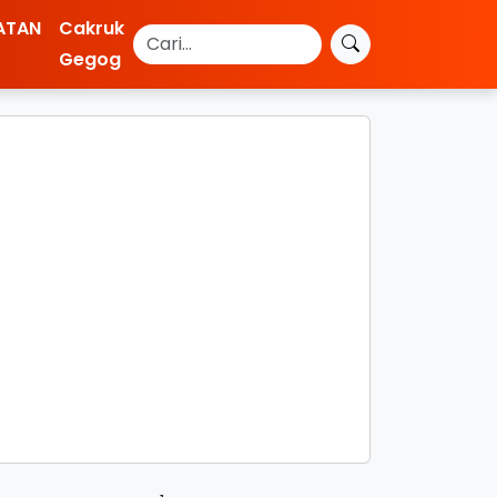
ATAN
Cakruk
Gegog