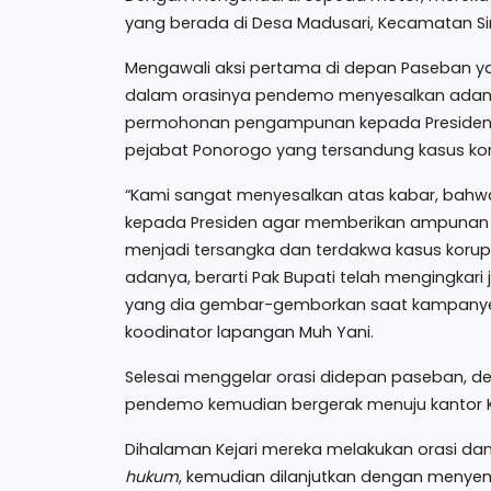
yang berada di Desa Madusari, Kecamatan S
Mengawali aksi pertama di depan Paseban y
dalam orasinya pendemo menyesalkan adanya
permohonan pengampunan kepada Presiden 
pejabat Ponorogo yang tersandung kasus kor
“Kami sangat menyesalkan atas kabar, bahw
kepada Presiden agar memberikan ampunan
menjadi tersangka dan terdakwa kasus korup
adanya, berarti Pak Bupati telah mengingkari
yang dia gembar-gemborkan saat kampanye
koodinator lapangan Muh Yani.
Selesai menggelar orasi didepan paseban, d
pendemo kemudian bergerak menuju kantor Ke
Dihalaman Kejari mereka melakukan orasi d
hukum
, kemudian dilanjutkan dengan meny