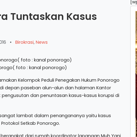
[w
ra Tuntaskan Kasus
016
•
Birokrasi
,
News
orogo( foto : kanal ponorogo)
akan Kelompok Peduli Penegakan Hukum Ponorogo
l di depan paseban alun-alun dan halaman Kantor
ut pengusutan dan penuntasan kasus-kasus korupsi di
 sangat lambat dalam penangananya yaitu kasus
 Protokol Setkab Ponorogo.
erangkat dari rumah koordinator lapangan Muh Yani