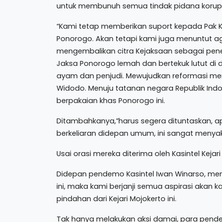
untuk membunuh semua tindak pidana korups
“Kami tetap memberikan suport kepada Pak K
Ponorogo. Akan tetapi kami juga menuntut ag
mengembalikan citra Kejaksaan sebagai pe
Jaksa Ponorogo lemah dan bertekuk lutut di
ayam dan penjudi. Mewujudkan reformasi ment
Widodo. Menuju tatanan negara Republik Ind
berpakaian khas Ponorogo ini.
Ditambahkanya,”harus segera dituntaskan, a
berkeliaran didepan umum, ini sangat menyaki
Usai orasi mereka diterima oleh Kasintel Keja
Didepan pendemo Kasintel Iwan Winarso, men
ini, maka kami berjanji semua aspirasi akan
pindahan dari Kejari Mojokerto ini.
Tak hanya melakukan aksi damai, para pende