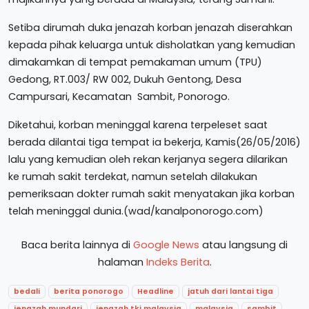
Setiba dirumah duka jenazah korban jenazah diserahkan
kepada pihak keluarga untuk disholatkan yang kemudian
dimakamkan di tempat pemakaman umum (TPU)
Gedong, RT.003/ RW 002, Dukuh Gentong, Desa
Campursari, Kecamatan Sambit, Ponorogo.
Diketahui, korban meninggal karena terpeleset saat
berada dilantai tiga tempat ia bekerja, Kamis(26/05/2016)
lalu yang kemudian oleh rekan kerjanya segera dilarikan
ke rumah sakit terdekat, namun setelah dilakukan
pemeriksaan dokter rumah sakit menyatakan jika korban
telah meninggal dunia.(wad/kanalponorogo.com)
Baca berita lainnya di
Google News
atau langsung di
halaman
Indeks Berita
.
bedali
berita ponorogo
Headline
jatuh dari lantai tiga
jenazah mundari
jenazah tki malaysia
malaysia
sambit