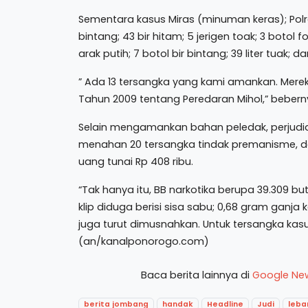
Sementara kasus Miras (minuman keras); Pol
bintang; 43 bir hitam; 5 jerigen toak; 3 botol f
arak putih; 7 botol bir bintang; 39 liter tuak; d
” Ada 13 tersangka yang kami amankan. Me
Tahun 2009 tentang Peredaran Mihol,” bebern
Selain mengamankan bahan peledak, perjudi
menahan 20 tersangka tindak premanisme, de
uang tunai Rp 408 ribu.
“Tak hanya itu, BB narkotika berupa 39.309 buti
klip diduga berisi sisa sabu; 0,68 gram ganja k
juga turut dimusnahkan. Untuk tersangka kas
(an/kanalponorogo.com)
Baca berita lainnya di
Google Ne
berita jombang
handak
Headline
Judi
leba