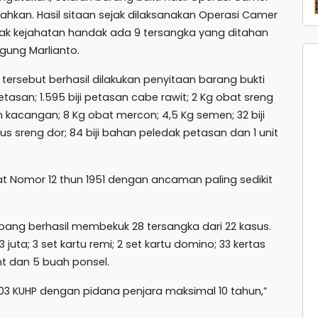
ahkan. Hasil sitaan sejak dilaksanakan Operasi Camer
indak kejahatan handak ada 9 tersangka yang ditahan
gung Marlianto.
 tersebut berhasil dilakukan penyitaan barang bukti
etasan; 1.595 biji petasan cabe rawit; 2 Kg obat sreng
on kacangan; 8 Kg obat mercon; 4,5 Kg semen; 32 biji
s sreng dor; 84 biji bahan peledak petasan dan 1 unit
urat Nomor 12 thun 1951 dengan ancaman paling sedikit
bang berhasil membekuk 28 tersangka dari 22 kasus.
uta; 3 set kartu remi; 2 set kartu domino; 33 kertas
nt dan 5 buah ponsel.
 303 KUHP dengan pidana penjara maksimal 10 tahun,”