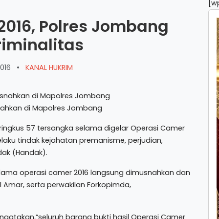
[w
016, Polres Jombang
riminalitas
016
•
KANAL HUKRIM
snahkan di Mapolres Jombang
ngkus 57 tersangka selama digelar Operasi Camer
laku tindak kejahatan premanisme, perjudian,
dak (Handak).
elama operasi camer 2016 langsung dimusnahkan dan
l Amar, serta perwakilan Forkopimda,
gatakan,”seluruh barang bukti hasil Operasi Camer