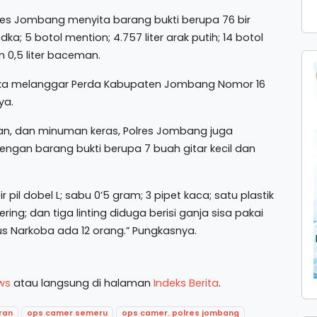
res Jombang menyita barang bukti berupa 76 bir
odka; 5 botol mention; 4.757 liter arak putih; 14 botol
an 0,5 liter baceman.
reka melanggar Perda Kabupaten Jombang Nomor 16
ya.
an, dan minuman keras, Polres Jombang juga
ngan barang bukti berupa 7 buah gitar kecil dan
r pil dobel L; sabu 0’5 gram; 3 pipet kaca; satu plastik
ering; dan tiga linting diduga berisi ganja sisa pakai
us Narkoba ada 12 orang.” Pungkasnya.
ws
atau langsung di halaman
Indeks Berita
.
ran
ops camer semeru
ops camer. polres jombang