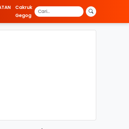
ATAN
Cakruk
Gegog