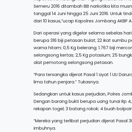
Semeru 2016 ditambah BB narkotika kita musn
tanggal 14 Juni hingga 25 Juni 2016. Untuk t
dari 10 kasus,”ucap Kapolres Jombang AKBP A
Dari operasi yang digelar selama sebelas hari
berupa 316 biji petasan bulat; 22 ikat sumbu p
warna hitam; 0,5 Kg belerang; 1.767 biji merc
selongsong kertas; 2,5 Kg potasium; 25 bungku
alat pemotong selongsong petasan.
“Para tersangka dijerat Pasal 1 ayat 1 UU Dar
lima tahun penjara.” Tukasnya.
Sedangkan untuk kasus perjudian, Polres Jom
Dengan barang bukti berupa uang tunai Rp 4,3 j
rekapan togel; 3 batang rokok; 4 buah bolpoi
“Mereka yang terlibat perjudian dijerat Pasal
imbuhnya.