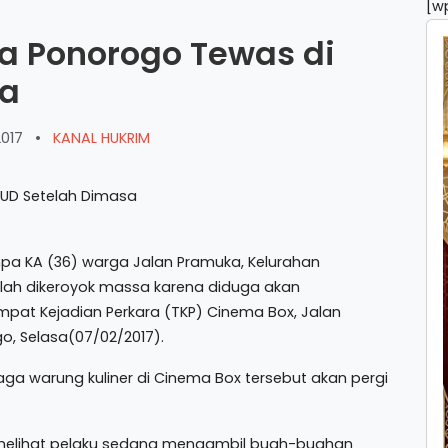
[w
a Ponorogo Tewas di
sa
2017
•
KANAL HUKRIM
pa KA (36) warga Jalan Pramuka, Kelurahan
lah dikeroyok massa karena diduga akan
mpat Kejadian Perkara (TKP) Cinema Box, Jalan
o, Selasa(07/02/2017).
aga warung kuliner di Cinema Box tersebut akan pergi
 melihat pelaku sedang mengambil buah-buahan