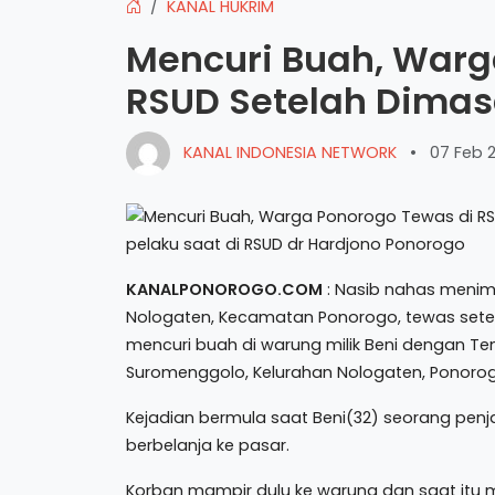
KANAL HUKRIM
Mencuri Buah, Warg
RSUD Setelah Dima
KANAL INDONESIA NETWORK
•
07 Feb 
pelaku saat di RSUD dr Hardjono Ponorogo
KANALPONOROGO.COM
: Nasib nahas menim
Nologaten, Kecamatan Ponorogo, tewas sete
mencuri buah di warung milik Beni dengan Te
Suromenggolo, Kelurahan Nologaten, Ponorog
Kejadian bermula saat Beni(32) seorang penj
berbelanja ke pasar.
Korban mampir dulu ke warung dan saat itu