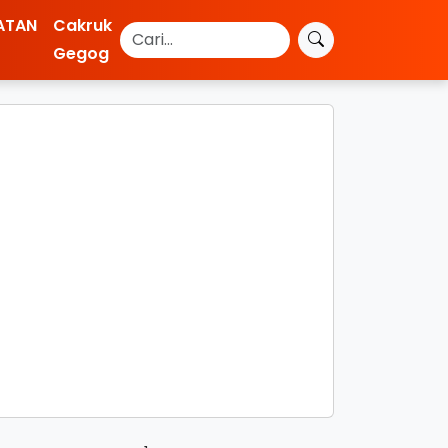
ATAN
Cakruk
Gegog