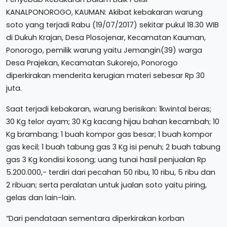
KANALPONOROGO, KAUMAN: Akibat kebakaran warung
soto yang terjadi Rabu (19/07/2017) sekitar pukul 18.30 WIB
di Dukuh Krajan, Desa Plosojenar, Kecamatan Kauman,
Ponorogo, pemilik warung yaitu Jemangin(39) warga
Desa Prajekan, Kecamatan Sukorejo, Ponorogo
diperkirakan menderita kerugian materi sebesar Rp 30
juta.
Saat terjadi kebakaran, warung berisikan: 1kwintal beras;
30 Kg telor ayam; 30 Kg kacang hijau bahan kecambah; 10
Kg brambang; 1 buah kompor gas besar; 1 buah kompor
gas kecil; 1 buah tabung gas 3 Kg isi penuh; 2 buah tabung
gas 3 Kg kondisi kosong; uang tunai hasil penjualan Rp
5.200.000,- terdiri dari pecahan 50 ribu, 10 ribu, 5 ribu dan
2 ribuan; serta peralatan untuk jualan soto yaitu piring,
gelas dan lain-lain.
“Dari pendataan sementara diperkirakan korban