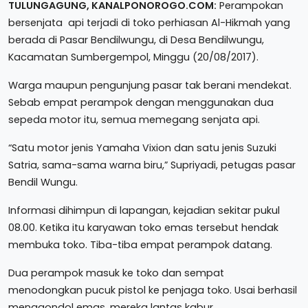
TULUNGAGUNG, KANALPONOROGO.COM:
Perampokan
bersenjata api terjadi di toko perhiasan Al-Hikmah yang
berada di Pasar Bendilwungu, di Desa Bendilwungu,
Kacamatan Sumbergempol, Minggu (20/08/2017).
Warga maupun pengunjung pasar tak berani mendekat.
Sebab empat perampok dengan menggunakan dua
sepeda motor itu, semua memegang senjata api.
“Satu motor jenis Yamaha Vixion dan satu jenis Suzuki
Satria, sama-sama warna biru,” Supriyadi, petugas pasar
Bendil Wungu.
Informasi dihimpun di lapangan, kejadian sekitar pukul
08.00. Ketika itu karyawan toko emas tersebut hendak
membuka toko. Tiba-tiba empat perampok datang.
Dua perampok masuk ke toko dan sempat
menodongkan pucuk pistol ke penjaga toko. Usai berhasil
menggondol emas, mereka lantas kabur.