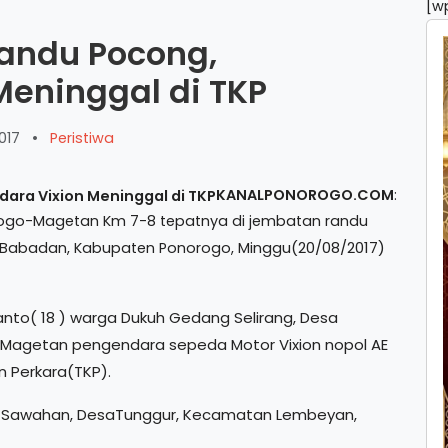
[w
Randu Pocong,
Meninggal di TKP
017
•
Peristiwa
KANALPONOROGO.COM
:
norogo-Magetan Km 7-8 tepatnya di jembatan randu
inggu(20/08/2017)
 Babadan, Kabupaten Ponorogo, M
anto( 18 ) warga Dukuh Gedang Selirang, Desa
 Magetan pengendara s
epeda Motor Vixion nopol AE
 Perkara(TKP).
h Sawahan, DesaTunggur, Kecamatan Lembeyan,