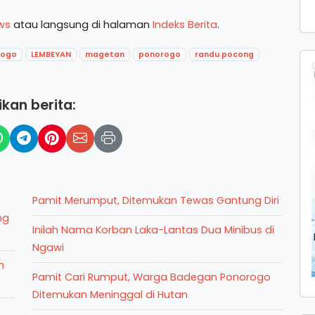
ws
atau langsung di halaman
Indeks Berita
.
rogo
LEMBEYAN
magetan
ponorogo
randu pocong
kan berita:
Pamit Merumput, Ditemukan Tewas Gantung Diri
ng
Inilah Nama Korban Laka-Lantas Dua Minibus di
Ngawi
n
Pamit Cari Rumput, Warga Badegan Ponorogo
Ditemukan Meninggal di Hutan