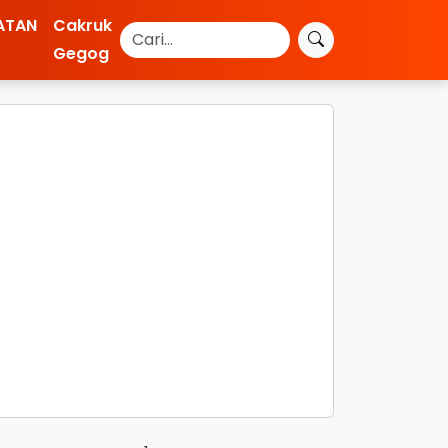
ATAN
Cakruk
Gegog