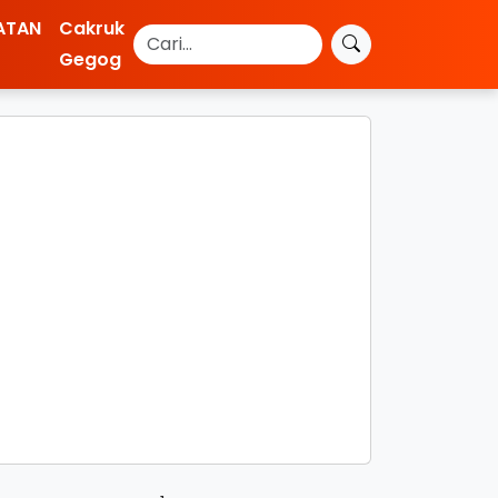
ATAN
Cakruk
Gegog