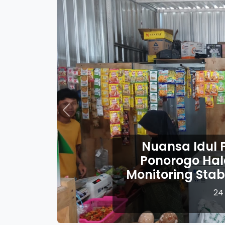
Previous
 Idul Fitri, Babinsa Kodim
o Halal Bihalal Sekaligus
ng Stabilitas Harga Sembako
24 Maret 2026