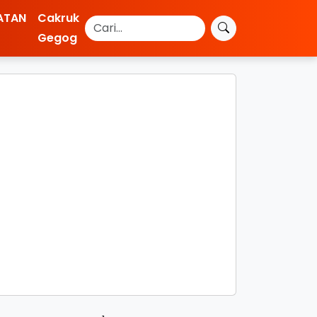
ATAN
Cakruk
Gegog