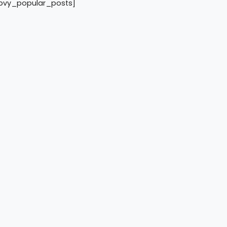
pvy_popular_posts]
Anggota Kodim
engamanan dan
 Semeru 2026
26