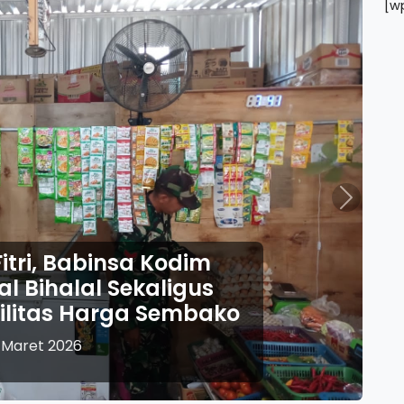
[w
Next
Idul Fitri 1447 H, 
Ponorogo Perkuat P
Pelayanan Ketupat
23 Maret 20