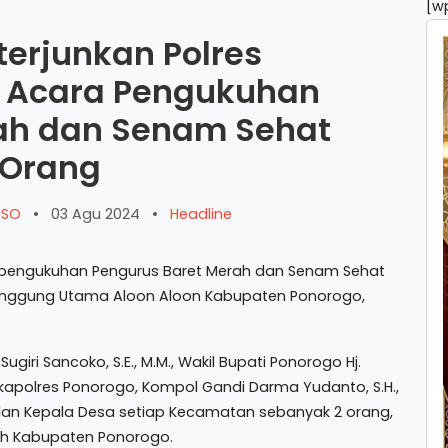
[w
erjunkan Polres
 Acara Pengukuhan
ah dan Senam Sehat
 Orang
ARSO
•
03 Agu 2024
•
Headline
i pengukuhan Pengurus Baret Merah dan Senam Sehat
anggung Utama Aloon Aloon Kabupaten Ponorogo,
ugiri Sancoko, S.E., M.M., Wakil Bupati Ponorogo Hj.
 Wakapolres Ponorogo, Kompol Gandi Darma Yudanto, S.H.,
kilan Kepala Desa setiap Kecamatan sebanyak 2 orang,
ah Kabupaten Ponorogo.