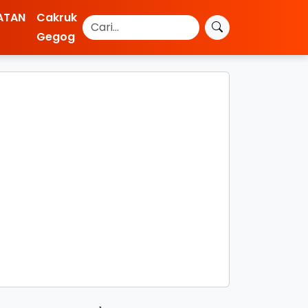
ATAN
Cakruk
Gegog