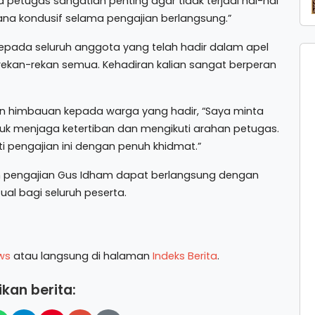
etugas sangatlah penting agar tidak terjadi hal-hal
asana kondusif selama pengajian berlangsung.”
epada seluruh anggota yang telah hadir dalam apel
ekan-rekan semua. Kehadiran kalian sangat berperan
an himbauan kepada warga yang hadir, “Saya minta
k menjaga ketertiban dan mengikuti arahan petugas.
 pengajian ini dengan penuh khidmat.”
 pengajian Gus Idham dapat berlangsung dengan
al bagi seluruh peserta.
ws
atau langsung di halaman
Indeks Berita
.
kan berita: