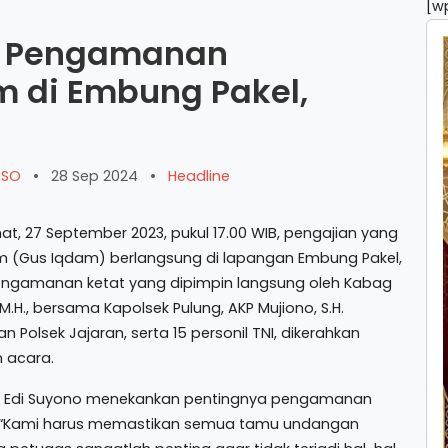
[w
RI Pengamanan
m di Embung Pakel,
ARSO
•
28 Sep 2024
•
Headline
, 27 September 2023, pukul 17.00 WIB, pengajian yang
 (Gus Iqdam) berlangsung di lapangan Embung Pakel,
engamanan ketat yang dipimpin langsung oleh Kabag
M.H., bersama Kapolsek Pulung, AKP Mujiono, S.H.
 Polsek Jajaran, serta 15 personil TNI, dikerahkan
 acara.
l Edi Suyono menekankan pentingnya pengamanan
an, “Kami harus memastikan semua tamu undangan