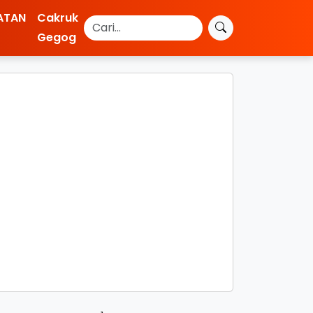
ATAN
Cakruk
Gegog