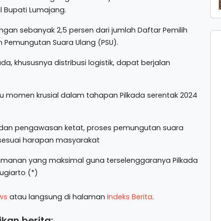
l Bupati Lumajang.
an sebanyak 2,5 persen dari jumlah Daftar Pemilih
n Pemungutan Suara Ulang (PSU).
, khususnya distribusi logistik, dapat berjalan
tu momen krusial dalam tahapan Pilkada serentak 2024
 dan pengawasan ketat, proses pemungutan suara
n sesuai harapan masyarakat
manan yang maksimal guna terselenggaranya Pilkada
giarto (*)
ws
atau langsung di halaman
Indeks Berita
.
kan berita: