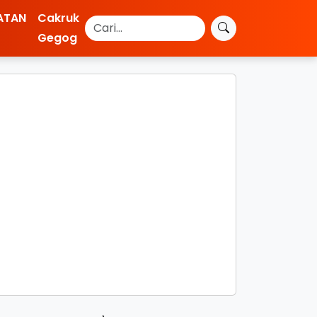
ATAN
Cakruk
Gegog