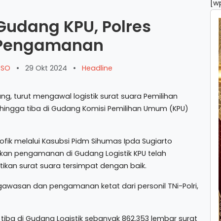
[w
 Gudang KPU, Polres
 Pengamanan
ARSO
•
29 Okt 2024
•
Headline
ng, turut mengawal logistik surat suara Pemilihan
 hingga tiba di Gudang Komisi Pemilihan Umum (KPU)
ik melalui Kasubsi Pidm Sihumas Ipda Sugiarto
kan pengamanan di Gudang Logistik KPU telah
an surat suara tersimpat dengan baik.
gawasan dan pengamanan ketat dari personil TNi-Polri,
tiba di Gudang Logistik sebanyak 862.353 lembar surat