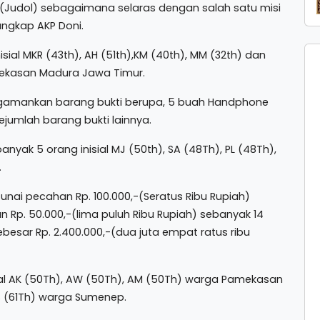
(Judol) sebagaimana selaras dengan salah satu misi
ungkap AKP Doni.
isial MKR (43th), AH (51th),KM (40th), MM (32th) dan
mekasan Madura Jawa Timur.
ngamankan barang bukti berupa, 5 buah Handphone
ejumlah barang bukti lainnya.
nyak 5 orang inisial MJ (50th), SA (48Th), PL (48Th),
.
nai pecahan Rp. 100.000,-(Seratus Ribu Rupiah)
 Rp. 50.000,-(lima puluh Ribu Rupiah) sebanyak 14
besar Rp. 2.400.000,-(dua juta empat ratus ribu
nisial AK (50Th), AW (50Th), AM (50Th) warga Pamekasan
 (61Th) warga Sumenep.