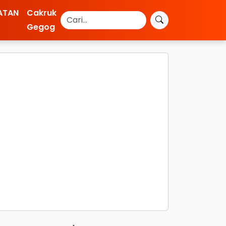
ATAN
Cakruk
Gegog