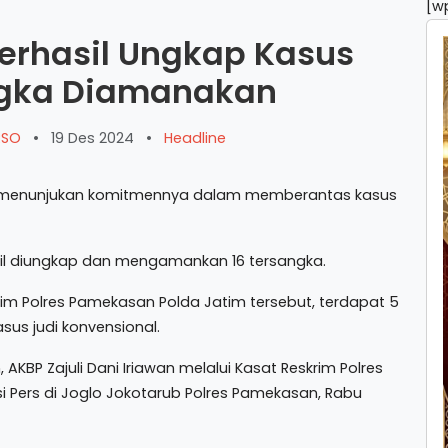
[w
erhasil Ungkap Kasus
angka Diamanakan
ARSO
•
19 Des 2024
•
Headline
m menunjukan komitmennya dalam memberantas kasus
hasil diungkap dan mengamankan 16 tersangka.
rim Polres Pamekasan Polda Jatim tersebut, terdapat 5
asus judi konvensional.
AKBP Zajuli Dani Iriawan melalui Kasat Reskrim Polres
 Pers di Joglo Jokotarub Polres Pamekasan, Rabu