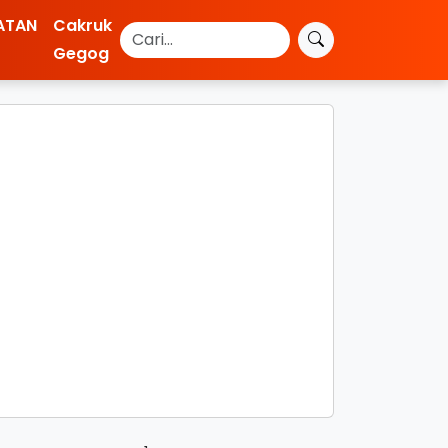
ATAN
Cakruk
Gegog