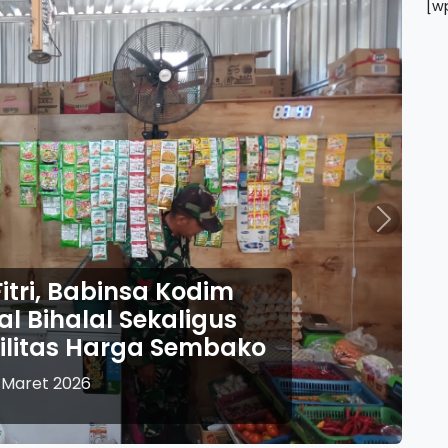
[w
Next
Idul Fitri 1447 H, 
Ponorogo Perkuat P
Pelayanan Ketupat
23 Maret 20