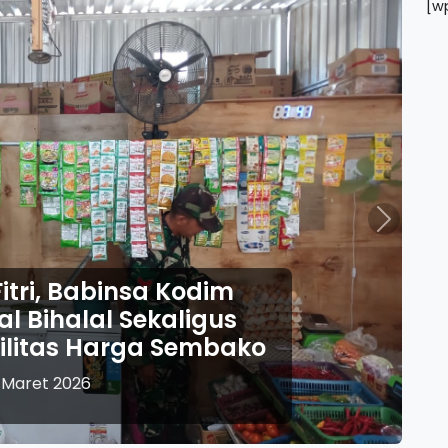
[w
Next
Idul Fitri 1447 
Ponorogo Perkuat
Pelayanan Ketup
23 Mare