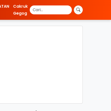
ATAN
Cakruk
Gegog