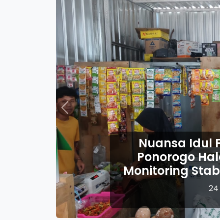
Previous
sa Idul Fitri, Babinsa Kodim
rogo Halal Bihalal Sekaligus
ring Stabilitas Harga Sembako
24 Maret 2026