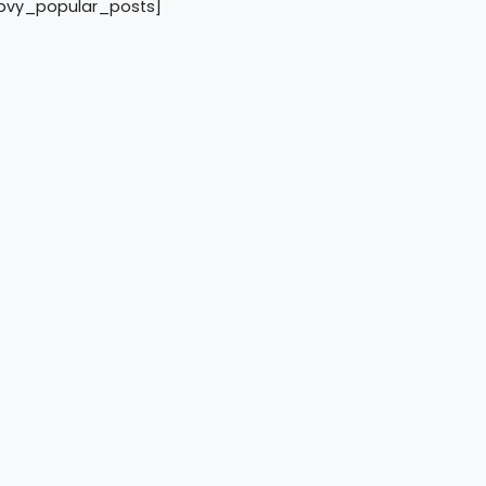
pvy_popular_posts]
H, Anggota Kodim
 Pengamanan dan
at Semeru 2026
t 2026