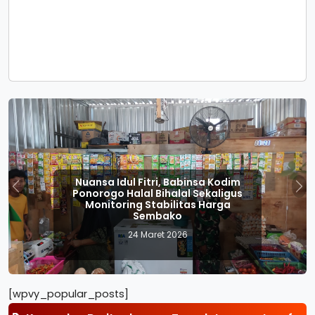
dul Fitri, Babinsa Kodim
Idul Fitri 1
Halal Bihalal Sekaligus
Ponorogo P
Previous
Nex
ring Stabilitas Harga
dan Pelaya
Sembako
24 Maret 2026
23
[wpvy_popular_posts]