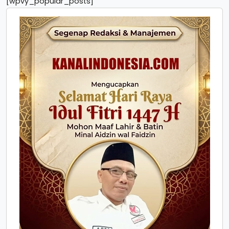
[wpvy_popular_posts]