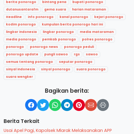
berita ponorogo
bintang pena
bupati ponorogo
dutanusantarafm
gema suara
harian mataraman
Headline
info ponorogo
kanal ponorogo
kejari ponorogo
kodim ponorogo
kumpulan berita ponorogo hari ini
lingkar indonesia
lingkar ponorogo
media mataraman
media ponorogo
pemkab ponorogo
polres ponorogo
ponorogo
ponorogo news
ponorogo peduli
ponorogo update
pungli sawoo
rgs
sawoo
semua tentang ponorogo
seputar ponorogo
sinyal indonesia
sinyal ponorogo
suara ponorogo
suara wengker
Bagikan berita:
Berita Terkait
Usai Apel Pagi, Kapolsek Mlarak Melaksanakan APP