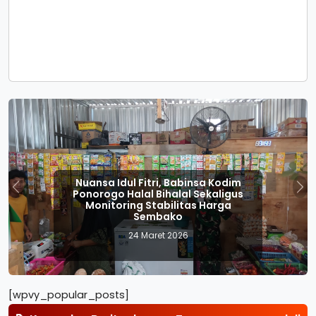
insa Kodim
Idul Fitri 1447 H, Anggot
 Sekaligus
Ponorogo Perkuat Peng
Previous
Nex
as Harga
dan Pelayanan Ketupat 
2026
23 Maret 2026
[wpvy_popular_posts]