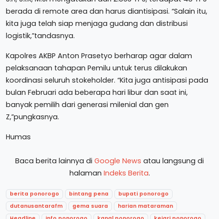
berada di remote area dan harus diantisipasi. “Salain itu,
kita juga telah siap menjaga gudang dan distribusi
logistik,”tandasnya.
Kapolres AKBP Anton Prasetyo berharap agar dalam
pelaksanaan tahapan Pemilu untuk terus dilakukan
koordinasi seluruh stokeholder. “Kita juga antisipasi pada
bulan Februari ada beberapa hari libur dan saat ini,
banyak pemilih dari generasi milenial dan gen
Z,”pungkasnya.
Humas
Baca berita lainnya di
Google News
atau langsung di
halaman
Indeks Berita
.
berita ponorogo
bintang pena
bupati ponorogo
dutanusantarafm
gema suara
harian mataraman
Headline
info ponorogo
kanal ponorogo
kejari ponorogo