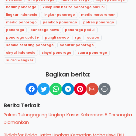
kodim ponorogo
kumpulan berita ponorogo hari ini
lingkar indonesia
lingkar ponorogo
media mataraman
media ponorogo
pemkab ponorogo
polres ponorogo
ponorogo
ponorogo news
ponorogo peduli
ponorogo update
pungli sawoo
rgs
sawoo
semua tentang ponorogo
seputar ponorogo
sinyal indonesia
sinyal ponorogo
suara ponorogo
suara wengker
Bagikan berita:
Berita Terkait
Polres Tulungagung Ungkap Kasus Kekerasan 8 Tersangka
Diamankan
Bidlabfor Polda Jatim Ungkap Kematian Mahasiswi FKH