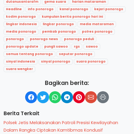
dutanusantarafm
gema suara
harian mataraman
Headline
info ponorogo
kanal ponorogo
kejari ponorogo
kodim ponorogo
kumpulan berita ponorogo hari ini
lingkar indonesia
lingkar ponorogo
media mataraman
media ponorogo
pemkab ponorogo
polres ponorogo
ponorogo
ponorogo news
ponorogo peduli
ponorogo update
pungli sawoo
rgs
sawoo
semua tentang ponorogo
seputar ponorogo
sinyal indonesia
sinyal ponorogo
suara ponorogo
suara wengker
Bagikan berita:
Berita Terkait
Polsek Jetis Melaksanakan Patroli Presisi Kewilayahan
Dalam Rangka Ciptakan Kamtibmas Kondusif