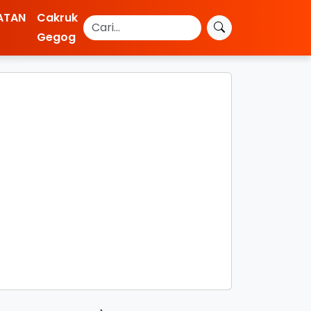
ATAN
Cakruk
Gegog