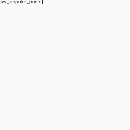
pvy_popular_posts]
gota Kodim
amanan dan
meru 2026