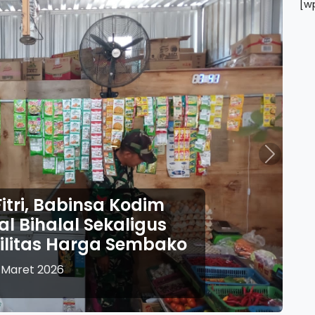
[w
Next
Idul Fitri 1447 H, Ang
Ponorogo Perkuat Peng
Pelayanan Ketupat Se
23 Maret 2026