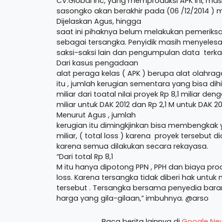
CV.Global Inc, yang memproduksi APK ini, m
sasongko akan berakhir pada (06 /12/2014 )
Dijelaskan Agus, hingga
saat ini pihaknya belum melakukan pemeri
sebagai tersangka. Penyidik masih menyeles
saksi-saksi lain dan pengumpulan data terkait
Dari kasus pengadaan
alat peraga kelas ( APK ) berupa alat olahra
itu , jumlah kerugian sementara yang bisa dih
miliar dari toatal nilai proyek Rp 8,1 miliar den
miliar untuk DAK 2012 dan Rp 2,1 M untuk DAK 20
Menurut Agus , jumlah
kerugian itu dimingkjinkan bisa membengkak 
miliar, ( total loss ) karena proyek tersebut 
karena semua dilakukan secara rekayasa.
“Dari total Rp 8,1
M itu hanya dipotong PPN , PPH dan biaya produ
loss. Karena tersangka tidak diberi hak untu
tersebut . Tersangka bersama penyedia bara
harga yang gila-gilaan,” imbuhnya. @arso
Baca berita lainnya di
Google Ne