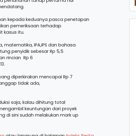
asa penahanan tahap pertama nur
 mendatang.
ksaan kepada keduanya pasca penetapan
aikan pemeriksaan terhadap
 kasus itu.
ga, matematika, IPA,IPS dan bahasa
itung penyidik sebesar Rp 5,5
gan rincian Rp 6
13.
yang diperkirakan mencapai Rp 7
dianggap tidak ada,
ksi saja, kalau dihitung total
k mengambil keuntungan dari proyek
ng di sini sudah melakukan mark up
ws
atau langsung di halaman
Indeks Berita
.