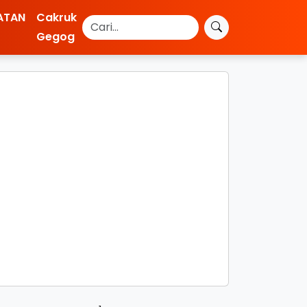
ATAN
Cakruk
Gegog