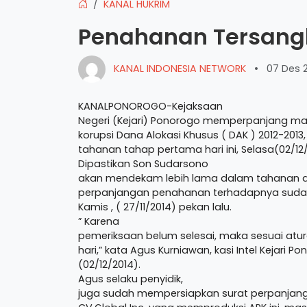
KANAL HUKRIM
Penahanan Tersang
KANAL INDONESIA NETWORK
•
07 Des 
KANALPONOROGO-Kejaksaan
Negeri (Kejari) Ponorogo memperpanjang m
korupsi Dana Alokasi Khusus ( DAK ) 2012-20
tahanan tahap pertama hari ini, Selasa(02/12/
Dipastikan Son Sudarsono
akan mendekam lebih lama dalam tahanan di
perpanjangan penahanan terhadapnya sudah di
Kamis , ( 27/11/2014) pekan lalu.
” Karena
pemeriksaan belum selesai, maka sesuai atur
hari,” kata Agus Kurniawan, kasi Intel Kejari P
(02/12/2014).
Agus selaku penyidik,
juga sudah mempersiapkan surat perpanjang