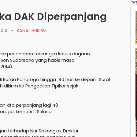
[w
ka DAK Diperpanjang
2014
•
KANAL HUKRIM
asa penahanan tersangka kasus dugaan
13, Son Sudarsono yang habis masa
2014).
 Rutan Ponorogo hingga 40 hari ke depan. Surat
kirim ke Pengadilan Tipikor sejak
an kita perpanjang lagi 40
onorogo, kemarin , Selasa
an terhadap Nur Sasongko. Drektur