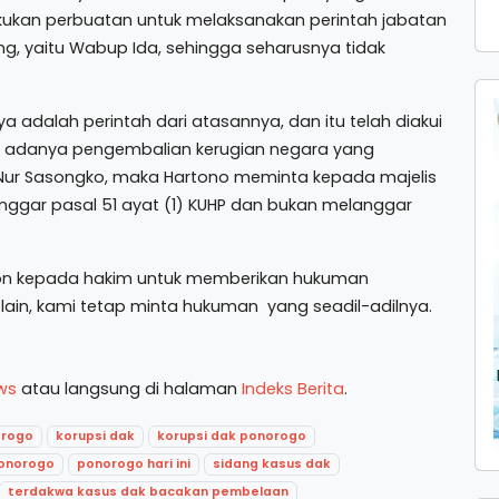
lakukan perbuatan untuk melaksanakan perintah jabatan
g, yaitu Wabup Ida, sehingga seharusnya tidak
a adalah perintah dari atasannya, dan itu telah diakui
lah adanya pengembalian kerugian negara yang
 Nur Sasongko, maka Hartono meminta kepada majelis
nggar pasal 51 ayat (1) KUHP dan bukan melanggar
mohon kepada hakim untuk memberikan hukuman
lain, kami tetap minta hukuman yang seadil-adilnya.
ws
atau langsung di halaman
Indeks Berita
.
orogo
korupsi dak
korupsi dak ponorogo
onorogo
ponorogo hari ini
sidang kasus dak
terdakwa kasus dak bacakan pembelaan