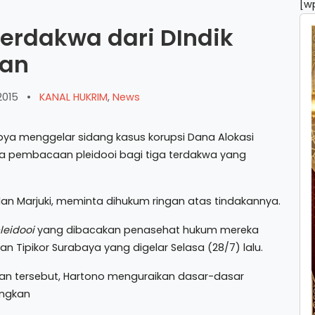
[w
erdakwa dari DIndik
gan
2015
•
KANAL HUKRIM
,
News
abya menggelar sidang kasus korupsi Dana Alokasi
a pembacaan pleidooi bagi tiga terdakwa yang
an Marjuki, meminta dihukum ringan atas tindakannya.
leidooi
yang dibacakan penasehat hukum mereka
n Tipikor Surabaya yang digelar Selasa (28/7) lalu.
n tersebut, Hartono menguraikan dasar-dasar
angkan