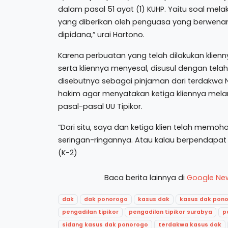
dalam pasal 51 ayat (1) KUHP. Yaitu soal me
yang diberikan oleh penguasa yang berwenan
dipidana,” urai Hartono.
Karena perbuatan yang telah dilakukan klienny
serta kliennya menyesal, disusul dengan te
disebutnya sebagai pinjaman dari terdakwa
hakim agar menyatakan ketiga kliennya mela
pasal-pasal UU Tipikor.
“Dari situ, saya dan ketiga klien telah me
seringan-ringannya. Atau kalau berpendapat 
(K-2)
Baca berita lainnya di
Google Ne
dak
dak ponorogo
kasus dak
kasus dak pon
pengadilan tipikor
pengadilan tipikor surabya
p
sidang kasus dak ponorogo
terdakwa kasus dak