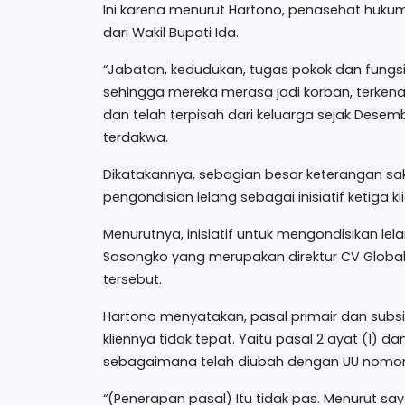
Ini karena menurut Hartono, penasehat huku
dari Wakil Bupati Ida.
“Jabatan, kedudukan, tugas pokok dan fungsi
sehingga mereka merasa jadi korban, terkena
dan telah terpisah dari keluarga sejak Desem
terdakwa.
Dikatakannya, sebagian besar keterangan sa
pengondisian lelang sebagai inisiatif ketiga kl
Menurutnya, inisiatif untuk mengondisikan le
Sasongko yang merupakan direktur CV Glob
tersebut.
Hartono menyatakan, pasal primair dan subs
kliennya tidak tepat. Yaitu pasal 2 ayat (1) da
sebagaimana telah diubah dengan UU nomor 20
“(Penerapan pasal) Itu tidak pas. Menurut say