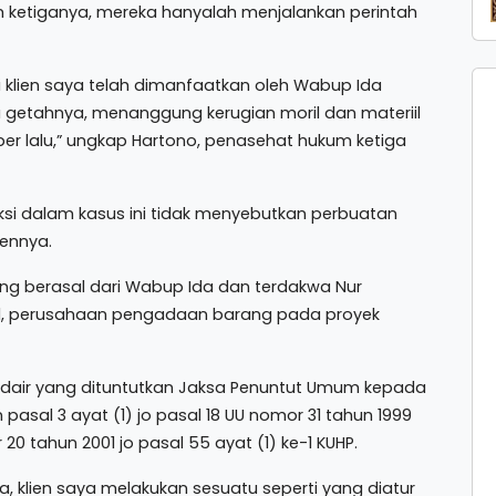
m ketiganya, mereka hanyalah menjalankan perintah
 klien saya telah dimanfaatkan oleh Wabup Ida
 getahnya, menanggung kerugian moril dan materiil
ber lalu,” ungkap Hartono, penasehat hukum ketiga
ksi dalam kasus ini tidak menyebutkan perbuatan
iennya.
lang berasal dari Wabup Ida dan terdakwa Nur
al, perusahaan pengadaan barang pada proyek
idair yang dituntutkan Jaksa Penuntut Umum kepada
n pasal 3 ayat (1) jo pasal 18 UU nomor 31 tahun 1999
 tahun 2001 jo pasal 55 ayat (1) ke-1 KUHP.
a, klien saya melakukan sesuatu seperti yang diatur