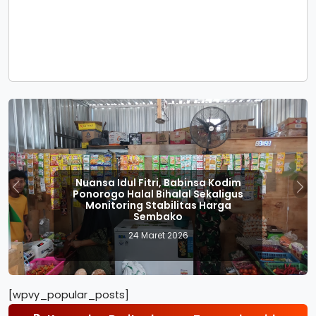
 Idul Fitri, Babinsa Kodim
Idul Fitr
go Halal Bihalal Sekaligus
Ponorogo
Previous
Nex
toring Stabilitas Harga
dan Pela
Sembako
24 Maret 2026
[wpvy_popular_posts]